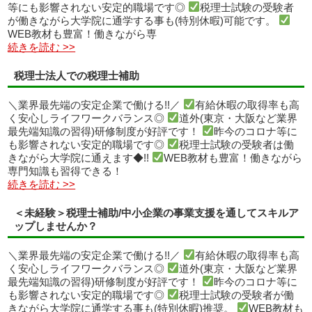
等にも影響されない安定的職場です◎
税理士試験の受験者
が働きながら大学院に通学する事も(特別休暇)可能です。
WEB教材も豊富！働きながら専
続きを読む >>
税理士法人での税理士補助
＼業界最先端の安定企業で働ける!!／
有給休暇の取得率も高
く安心しライフワークバランス◎
道外(東京・大阪など業界
最先端知識の習得)研修制度が好評です！
昨今のコロナ等に
も影響されない安定的職場です◎
税理士試験の受験者は働
きながら大学院に通えます◆!!
WEB教材も豊富！働きながら
専門知識も習得できる！
続きを読む >>
＜未経験＞税理士補助/中小企業の事業支援を通してスキルア
ップしませんか？
＼業界最先端の安定企業で働ける!!／
有給休暇の取得率も高
く安心しライフワークバランス◎
道外(東京・大阪など業界
最先端知識の習得)研修制度が好評です！
昨今のコロナ等に
も影響されない安定的職場です◎
税理士試験の受験者が働
きながら大学院に通学する事も(特別休暇)推奨。
WEB教材も