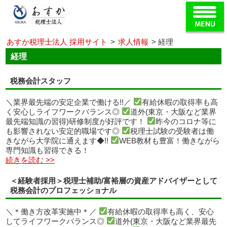
あすか税理士法人 採用サイト
>
求人情報
>
経理
経理
税務会計スタッフ
＼業界最先端の安定企業で働ける!!／
有給休暇の取得率も高
く安心しライフワークバランス◎
道外(東京・大阪など業界
最先端知識の習得)研修制度が好評です！
昨今のコロナ等に
も影響されない安定的職場です◎
税理士試験の受験者は働
きながら大学院に通えます◆!!
WEB教材も豊富！働きながら
専門知識も習得できる！
続きを読む >>
＜経験者採用＞税理士補助/富裕層の資産アドバイザーとして
税務会計のプロフェッショナル
＼＊働き方改革実施中＊／
有給休暇の取得率も高く、安心
してライフワークバランス◎
道外(東京・大阪など業界最先