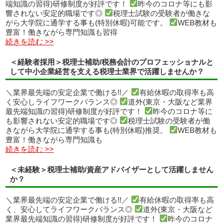
端知識の習得)研修制度が好評です！
昨今のコロナ等にも影
響されない安定的職場です◎
税理士試験の受験者が働きな
がら大学院に通学する事も(特別休暇)可能です。
WEB教材も
豊富！働きながら専門知識も習得
続きを読む >>
＜経験者採用＞税理士補助/税務会計のプロフェッショナルと
して中小企業経営を支える税理士業界で活躍しませんか？
＼業界最先端の安定企業で働ける!!／
有給休暇の取得率も高
く安心しライフワークバランス◎
道外(東京・大阪など業界
最先端知識の習得)研修制度が好評です！
昨今のコロナ等に
も影響されない安定的職場です◎
税理士試験の受験者が働
きながら大学院に通学する事も(特別休暇)推奨。
WEB教材も
豊富！働きながら専門知識も
続きを読む >>
＜未経験＞税理士補助/資産アドバイザーとして活躍しません
か？
＼業界最先端の安定企業で働ける!!／
有給休暇の取得率も高
く、安心してライフワークバランス◎
道外(東京・大阪など
業界最先端知識の習得)研修制度が好評です！
昨今のコロナ