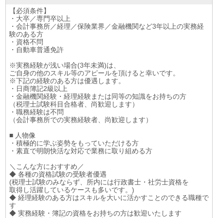
【必須条件】
・大卒／専門卒以上
・会計事務所／経理／保険業界／金融機関など3年以上の実務経
験のある方
・資格不問
・自動車普通免許
※実務経験が浅い場合(3年未満)は、
ご自身の他のスキル等のアピールを頂けると幸いです。
※下記の経験のある方は優遇します。
・日商簿記2級以上
・金融機関経験・経理経験または同等の知識をお持ちの方
（税理士試験科目合格者、尚歓迎します）
・職務経験は不問
（会計事務所での実務経験者、尚歓迎します）
■ 人物像
・積極的に学ぶ姿勢をもっていただける方
・素直で明朗快活な対応で業務に取り組める方
＼こんな方におすすめ／
◆ 各種の資格試験の受験者優遇
(税理士試験のみならず、所内には行政書士・社労士資格を
取得し活躍しているケースも多いです。)
◆ 経理経験のある方はスキルを大いに活かすことのできる職種で
す
◆ 実務経験・簿記の資格をお持ちの方は歓迎いたします