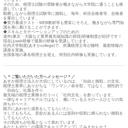
そのため、税理士試験の受験者が働きながら大学院に通うことも推
奨しています。
勤務しながら税理士試験等に挑戦し、毎年、科目合格者等、合格者
を輩出しています。
◆実力養成テスト・WEB教材等も豊富にそろえ、働きながら専門知
識を身に着けることができます。
◆スキルとモチベーションアップのための
道外(東京・大阪など業界最先端知識の習得)研修制度が好評です！
現在はweb研修で最新の研修を受講しています。
社内大学制度(あすかcollege)で、所属税理士等が随時、最新情報の
講座を実施。
全国各地の著名税理士を迎え、特別社内研修も実施しています。
＼＊ご覧いただいた方へメッセージ＊／
あすか税理士法人が大切にしているのは、「自由と挑戦」の文化。
税理士業界にありがちな「ワンマン／命令型」ではなく、個性的で
「自由な」社風を作り
最先端の税理士業務を行うべく「社内文化」を創っています。
一律なキャリアモデルではなく、働いている人その一人ひとりの気
持ちやペース、
能力にあわせた成長をしてもらいたい。
そしてもちろん、意欲がある人には規則や役割に縛られない挑戦を
してもらいたい。
その気持ちが社風となって表れています。
あなたもぜひこの環境でキャリアアップしてみませんか？