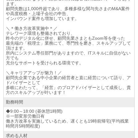
ます。
顧問先数は1,000件超であり、多種多様な関与先さまのM&A案件
や高度税務・上場子会社の申告、
インバウンド案件も増加しています。
＼＊働き方改革実施中＊／
テレワーク環境も整備されており、
昨今のデジタル化に併せ、顧問先業さまともZoom等を使った
最先端の「税理士」業務にて、専門性を磨き、スキルアップして
頂けます。
所内にシステム専任部門がありますので、ITスキルに自信がない
方でも
充分なサポートを受けられる環境です。
＼キャリアアップが魅力！／
顧問先企業である中小企業の経営者と直に経営について語り、ア
ドバイザーとして
多岐にわたって、「経営」のプロアドバイザーとして成長し、貴
方のスキルアップが叶います！
勤務時間
◆9:00～18:00 (昼休憩1時間)
※一部変形労働日有
働き方改革を実施しているため、遅くとも19時前帰宅(平均残業
時間月5時間程度)
求める人材