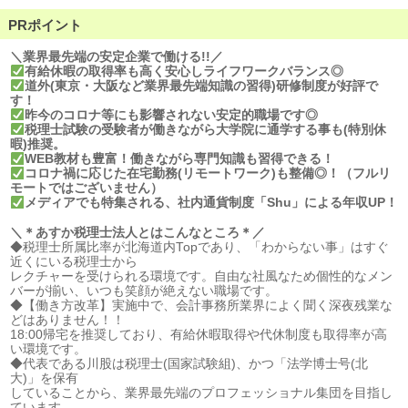
PRポイント
＼業界最先端の安定企業で働ける
!!
／
有給休暇の取得率も高く安心しライフワークバランス
◎
道外
(
東京・大阪など業界最先端知識の習得
)
研修制度が好評で
す！
昨今のコロナ等にも影響されない安定的職場です
◎
税理士試験の受験者が働きながら大学院に通学する事も
(
特別休
暇
)
推奨。
WEB
教材も豊富！働きながら専門知識も習得できる！
コロナ禍に応じた在宅勤務
(
リモートワーク
)
も整備
◎
！（フルリ
モートではございません）
メディアでも特集される、社内通貨制度「
Shu
」による年収
UP
！
＼＊あすか税理士法人とはこんなところ＊／
◆税理士所属比率が北海道内Topであり、「わからない事」はすぐ
近くにいる税理士から
レクチャーを受けられる環境です。自由な社風なため個性的なメン
バーが揃い、いつも笑顔が絶えない職場です。
◆【働き方改革】実施中で、会計事務所業界によく聞く深夜残業な
どはありません！！
18:00帰宅を推奨しており、有給休暇取得や代休制度も取得率が高
い環境です。
◆代表である川股は税理士(国家試験組)、かつ「法学博士号(北
大)」を保有
していることから、業界最先端のプロフェッショナル集団を目指し
ています。