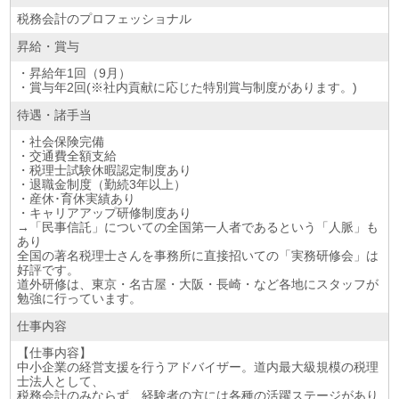
税務会計のプロフェッショナル
昇給・賞与
・昇給年1回（9月）
・賞与年2回(※社内貢献に応じた特別賞与制度があります。)
待遇・諸手当
・社会保険完備
・交通費全額支給
・税理士試験休暇認定制度あり
・退職金制度（勤続3年以上）
・産休･育休実績あり
・キャリアアップ研修制度あり
→「民事信託」についての全国第一人者であるという「人脈」も
あり
全国の著名税理士さんを事務所に直接招いての「実務研修会」は
好評です。
道外研修は、東京・名古屋・大阪・長崎・など各地にスタッフが
勉強に行っています。
仕事内容
【仕事内容】
中小企業の経営支援を行うアドバイザー。道内最大級規模の税理
士法人として、
税務会計のみならず、経験者の方には各種の活躍ステージがあり