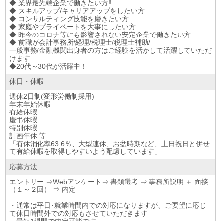
◆ 業界最先端企業で働きたい方!!
◆ スキルアップ/キャリアアップをしたい方
◆ コンサルティング技能を磨きたい方
◆ 家庭やプライベートを大事にしたい方
◆ 昨今のコロナ等にも影響されない安定企業で働きたい方
◆ 前職が会計事務所/経理/税理士/税理士補助/
一般事務/金融機関出身者の方はご経験を活かして活躍していただ
けます
◆20代～30代が活躍中！
休日・休暇
週休2日制(変形労働制採用)
年末年始休暇
有給休暇
慶弔休暇
特別休暇
計画年休 等
「有休消化率63.6％、大型連休、お盆時期など、土日祝日と併せ
て有給休暇を取得しやすいよう配慮しています」
応募方法
エントリー ⇒Webアンケート⇒ 書類選考 ⇒ 事務所説明 ＋ 面接
（１～２回） ⇒ 内定
・通常は平日･就業時間内での対応になりますが、ご要望に応じ
て休日時間外での対応もさせていただきます