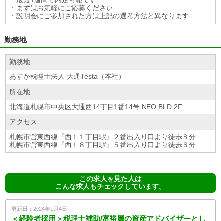
・最短1週間で内定可能です
・まずはお気軽にご応募ください
・説明会にご参加された方は上記の選考方法と異なります
勤務地
勤務地
あすか税理士法人 大通Testa（本社）
所在地
北海道札幌市中央区大通西14丁目1番14号 NEO BLD.2F
アクセス
札幌市営東西線『西１１丁目駅』２番出入り口より徒歩８分
札幌市営東西線『西１８丁目駅』５番出入り口より徒歩６分
この求人を見た人は
こんな求人もチェックしています。
更新日：2024年1月4日
＜経験者採用＞税理士補助/富裕層の資産アドバイザーとし