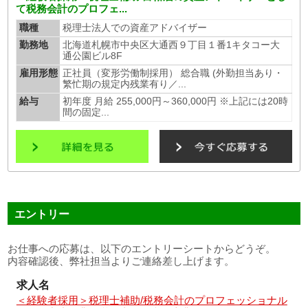
て税務会計のプロフェ...
職種
税理士法人での資産アドバイザー
勤務地
北海道札幌市中央区大通西９丁目１番1キタコー大
通公園ビル8F
雇用形態
正社員（変形労働制採用） 総合職 (外勤担当あり・
繁忙期の規定内残業有り／...
給与
初年度 月給 255,000円～360,000円 ※上記には20時
間の固定...
エントリー
お仕事への応募は、以下のエントリーシートからどうぞ。
内容確認後、弊社担当よりご連絡差し上げます。
求人名
＜経験者採用＞税理士補助/税務会計のプロフェッショナル