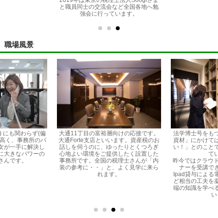
と職員同士の交流会など全国各地へ勉
強会に行っています。
職場風景
) にも関わらず(偏
大通11丁目の富裕層向けの応接です。
法学博士号をも
ルが高く、事務所のパ
大通Forte支店といいます。資産税のお
資材」にかけては
女が一手に解決し
話しを伺うのに、ゆったりとくつろぎ
い！」とのこと
に大きなパワーの
心地よい環境をご提供したく設置した
て
さんです。
事務所です。全国の税理士さんが「内
昨今ではクラウド
装の参考に・・」と、よく見学に来ら
ナーを受講で
れます。
Ipad貸与によ
ど相当の工夫を
端の知識を学べ
い