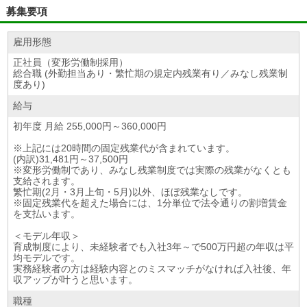
募集要項
雇用形態
正社員（変形労働制採用）
総合職 (外勤担当あり・繁忙期の規定内残業有り／みなし残業制
度あり)
給与
初年度 月給 255,000円～360,000円
※上記には20時間の固定残業代が含まれています。
(内訳)31,481円～37,500円
※変形労働制であり、みなし残業制度では実際の残業がなくとも
支給されます。
繁忙期(2月・3月上旬・5月)以外、ほぼ残業なしです。
※固定残業代を超えた場合には、1分単位で法令通りの割増賃金
を支払います。
＜モデル年収＞
育成制度により、未経験者でも入社3年～で500万円超の年収は平
均モデルです。
実務経験者の方は経験内容とのミスマッチがなければ入社後、年
収アップが叶うと思います。
職種