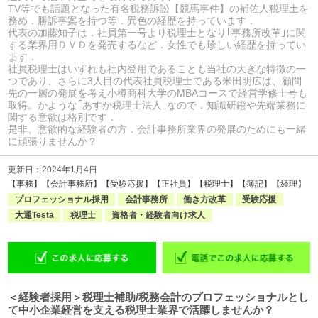
TV等でも話題となった有名税務訴訟【競馬事件】の補佐人税理土を
務め．勝訴事案を持つ等．異色の経歴を持っています．
代表の加藤知子は．社員第一号より税理士となり｢事務所改革｣に関
する業界用ＤＶＤを発売するなど．女性でも珍しい経歴を持ってい
ます．
社員税理士はいずれも社内登用であることも当社の大きな特徴の一
つであり、さらに3人目の代表社員税理士である米田明広は、顧問
先の一層の発展を考え小樽商科大学のMBAコースで経営学修士号も
取得。かような｢あすか税理士法人｣なので．知識研鐙や先端業務に
関する意欲は格別です．
是非、意欲的な経験者の方．会計事務所業界の発展のためにも一緒
に頑張りませんか？
更新日：2024年1月4日
【事務】【会計事務所】【受験応援】【正社員】【税理士】【簿記】【経理】
プロフェッショナル採用
会計事務所
働き方改革
受験応援
大通Testa
税理士
資格者・経験者向け求人
＜経験者採用＞税理士補助/税務会計のプロフェッショナルとし
て中小企業経営を支える税理士業界で活躍しませんか？