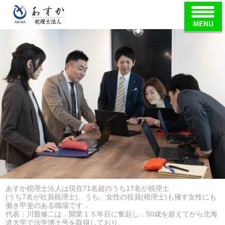
あすか税理士法人は現在71名超のうち17名が税理士
(うち7名が社員税理士)。うち、女性の役員(税理士)も擁す女性にも
働き甲斐のある職場です．
代表：川股修二は．開業１５年目に奮起し．50歳を超えてから北海
道大学で法学博士号を取得しており、