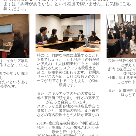
まずは「興味があるかも」という程度で構いません。お気軽にご応
募ください。
時には、難解な事案に遭遇することも
あるでしょう。 しかし税理士の数が多
室は、イタリア家具
税理士試験受験
い(約6人に１人は税理士)ことと、経験
な作りとなっていま
と考えて
を重ねるために スタッフも税理士と一
。
所内に税理士が
緒に、各種事例に加わります。 顧問先
麗で心地よい環境
取得に
サービスのため、１社に複数人のスタ
接し、
仕事に対するモ
ッフが 配置されることもあり、心強い
きたいという あす
ことが出来
環境です。
の姿勢です。
また、所属税理
また、スキルアップのための支援は、
報もとて
他の事務所で類を見ないほどの充実度
があると自負しています。
スタッフが全国各地の事務所見学会に
参加したり、業界紙の購読。また東京
などの有名税理士との人脈が豊富なの
で
2018年度は資産税特化の「沖田鑑定士
税理士」事務所さんが来札され相互研
修会も行いました。
2019年は東京の税理士法人Sooglさま