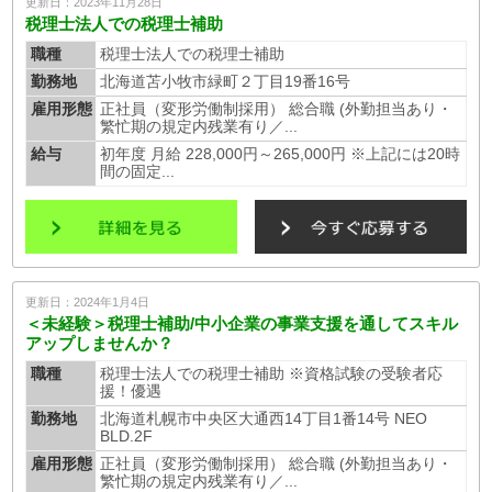
更新日：2023年11月28日
税理士法人での税理士補助
職種
税理士法人での税理士補助
勤務地
北海道苫小牧市緑町２丁目19番16号
雇用形態
正社員（変形労働制採用） 総合職 (外勤担当あり・
繁忙期の規定内残業有り／...
給与
初年度 月給 228,000円～265,000円 ※上記には20時
間の固定...
更新日：2024年1月4日
＜未経験＞税理士補助/中小企業の事業支援を通してスキル
アップしませんか？
職種
税理士法人での税理士補助 ※資格試験の受験者応
援！優遇
勤務地
北海道札幌市中央区大通西14丁目1番14号 NEO
BLD.2F
雇用形態
正社員（変形労働制採用） 総合職 (外勤担当あり・
繁忙期の規定内残業有り／...