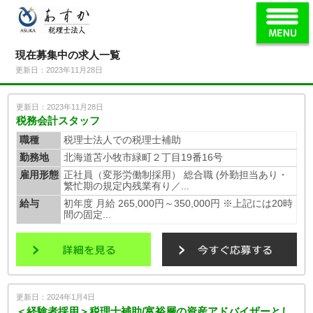
現在募集中の求人一覧
更新日：2023年11月28日
更新日：2023年11月28日
税務会計スタッフ
職種
税理士法人での税理士補助
勤務地
北海道苫小牧市緑町２丁目19番16号
雇用形態
正社員（変形労働制採用） 総合職 (外勤担当あり・
繁忙期の規定内残業有り／...
給与
初年度 月給 265,000円～350,000円 ※上記には20時
間の固定...
更新日：2024年1月4日
＜経験者採用＞税理士補助/富裕層の資産アドバイザーとし