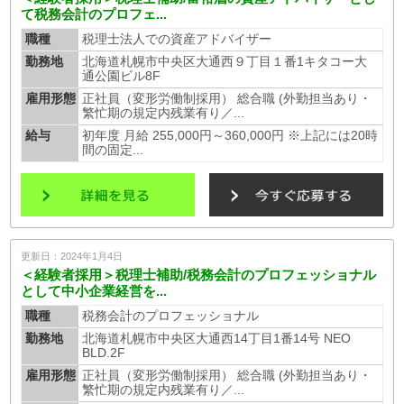
て税務会計のプロフェ...
職種
税理士法人での資産アドバイザー
勤務地
北海道札幌市中央区大通西９丁目１番1キタコー大
通公園ビル8F
雇用形態
正社員（変形労働制採用） 総合職 (外勤担当あり・
繁忙期の規定内残業有り／...
給与
初年度 月給 255,000円～360,000円 ※上記には20時
間の固定...
更新日：2024年1月4日
＜経験者採用＞税理士補助/税務会計のプロフェッショナル
として中小企業経営を...
職種
税務会計のプロフェッショナル
勤務地
北海道札幌市中央区大通西14丁目1番14号 NEO
BLD.2F
雇用形態
正社員（変形労働制採用） 総合職 (外勤担当あり・
繁忙期の規定内残業有り／...