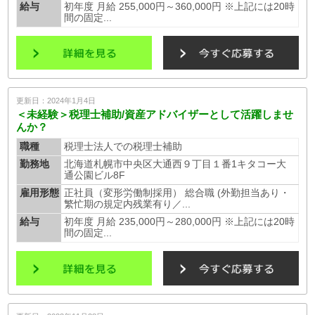
給与
初年度 月給 255,000円～360,000円 ※上記には20時
間の固定...
更新日：2024年1月4日
＜未経験＞税理士補助/資産アドバイザーとして活躍しませ
んか？
職種
税理士法人での税理士補助
勤務地
北海道札幌市中央区大通西９丁目１番1キタコー大
通公園ビル8F
雇用形態
正社員（変形労働制採用） 総合職 (外勤担当あり・
繁忙期の規定内残業有り／...
給与
初年度 月給 235,000円～280,000円 ※上記には20時
間の固定...