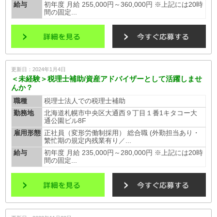
給与
初年度 月給 255,000円～360,000円 ※上記には20時
間の固定...
更新日：2024年1月4日
＜未経験＞税理士補助/資産アドバイザーとして活躍しませ
んか？
職種
税理士法人での税理士補助
勤務地
北海道札幌市中央区大通西９丁目１番1キタコー大
通公園ビル8F
雇用形態
正社員（変形労働制採用） 総合職 (外勤担当あり・
繁忙期の規定内残業有り／...
給与
初年度 月給 235,000円～280,000円 ※上記には20時
間の固定...