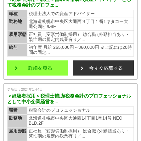
て税務会計のプロフェ...
職種
税理士法人での資産アドバイザー
勤務地
北海道札幌市中央区大通西９丁目１番1キタコー大
通公園ビル8F
雇用形態
正社員（変形労働制採用） 総合職 (外勤担当あり・
繁忙期の規定内残業有り／...
給与
初年度 月給 255,000円～360,000円 ※上記には20時
間の固定...
更新日：2024年1月4日
＜経験者採用＞税理士補助/税務会計のプロフェッショナル
として中小企業経営を...
職種
税務会計のプロフェッショナル
勤務地
北海道札幌市中央区大通西14丁目1番14号 NEO
BLD.2F
雇用形態
正社員（変形労働制採用） 総合職 (外勤担当あり・
繁忙期の規定内残業有り／...