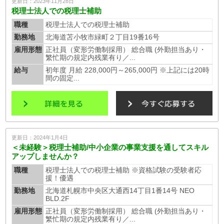
更新日：2023年11月28日
税理士法人での税理士補助
職種
税理士法人での税理士補助
勤務地
北海道苫小牧市緑町２丁目19番16号
雇用形態
正社員（変形労働制採用） 総合職 (外勤担当あり・
繁忙期の規定内残業有り／...
給与
初年度 月給 228,000円～265,000円 ※上記には20時
間の固定...
更新日：2024年1月4日
＜未経験＞税理士補助/中小企業の事業支援を通してスキル
アップしませんか？
職種
税理士法人での税理士補助 ※資格試験の受験者応
援！優遇
勤務地
北海道札幌市中央区大通西14丁目1番14号 NEO
BLD.2F
雇用形態
正社員（変形労働制採用） 総合職 (外勤担当あり・
繁忙期の規定内残業有り／...