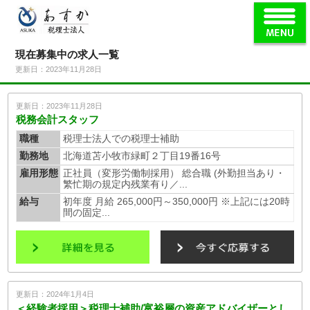
現在募集中の求人一覧
更新日：2023年11月28日
更新日：2023年11月28日
税務会計スタッフ
職種
税理士法人での税理士補助
勤務地
北海道苫小牧市緑町２丁目19番16号
雇用形態
正社員（変形労働制採用） 総合職 (外勤担当あり・
繁忙期の規定内残業有り／...
給与
初年度 月給 265,000円～350,000円 ※上記には20時
間の固定...
更新日：2024年1月4日
＜経験者採用＞税理士補助/富裕層の資産アドバイザーとし