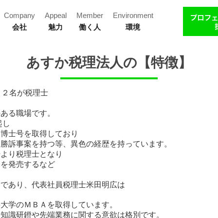
Company
Appeal
Member
Environment
会社
魅力
働く人
環境
あすか税理法人の【特徴】
１２名が税理士
のある職場です。
起し
学博士号を取得しており
、勝訴事案を持つ等、異色の経歴を持っています。
号より税理士となり
Ｄを発売するなど
。
用であり、代表社員税理士米田明広は
科大学のＭＢＡを取得しています。
、知識研鐙や先端業務に関する意欲は格別です。