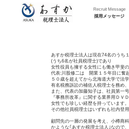
Recruit Message
採用メッセージ
あすか税理士法人は現在74名のうち
(うち6名が社員税理士)であり
女性役員も擁する女性にも働き甲斐
代表:川股修二は 開業１５年目に奮
５０歳を超えてから北海道大学で法
有名税務訴訟の補佐人税理士を務め
また、代表の加藤知子は、社員第一
『事務所改革』に関する業界用ＤＶ
女性でも珍しい経歴を持っています
その他社員税理士はいずれも社内登
顧問先の一層の発展を考え、小樽商
かような｢あすか税理士法人｣なので