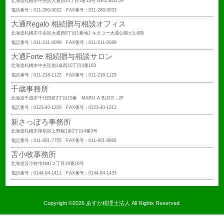
北海道札幌市中央区大通西14丁目1番14号 NEO BLD.2F
電話番号：011-280-0022 FAX番号：011-280-0033
大通Regalo 相続贈与相談オフィス
北海道札幌市中央区大通西9丁目1番地1 キタコー大通公園ビル8階
電話番号：011-211-0099 FAX番号：011-211-0089
大通Forte 相続贈与相談サロン
北海道札幌市中央区南1条西10丁目4番163
電話番号：011-218-1122 FAX番号：011-218-1123
千歳事務所
北海道千歳市千代田町2丁目15番 MARU A BLDG．2F
電話番号：0123-40-1200 FAX番号：0123-40-1212
新さっぽろ事務所
北海道札幌市厚別区上野幌1条2丁目4番3号
電話番号：011-801-7755 FAX番号：011-801-8866
苫小牧事務所
北海道苫小牧市緑町２丁目19番16号
電話番号：0144-84-1411 FAX番号：0144-84-1433
Copyright ©2026 あすか税理士法人 All Rights Reserved.